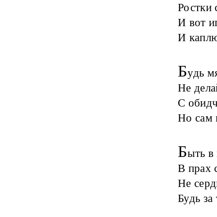
Ростки 
И вот и
И каплю
Б
удь м
Не дела
С обидч
Но сам 
Б
ыть в
В прах 
Не серд
Будь за