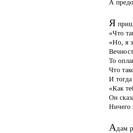
А предо
Я
прише
«Что та
«Но, я 
Вечност
То опла
Что так
И тогда
«Как те
Он сказ
Ничего 
А
дам 