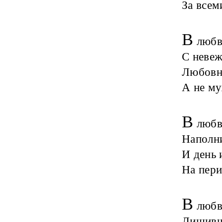
За всем
В
любви
С невеж
Любовн
А не му
В
любви
Наполни
И день 
На пери
В
любви
Лишивш