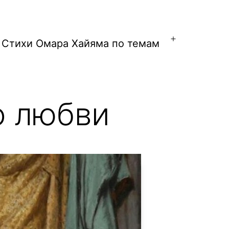
Стихи Омара Хайяма по темам
Открыть
меню
о любви