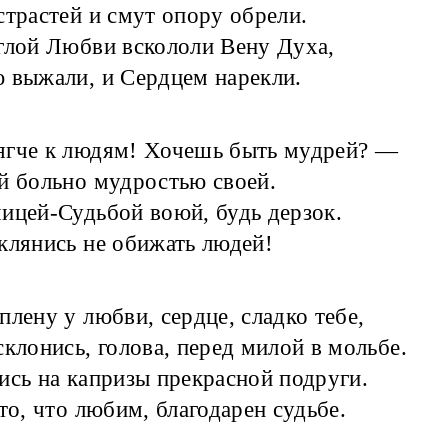
страстей и смут опору обрели.
глой Любви вскололи Вену Духа,
 выжали, и Сердцем нарекли.
ягче к людям! Хочешь быть мудрей? —
й больно мудростью своей.
ицей-Судьбой воюй, будь дерзок.
клянись не обижать людей!
 плену у любви, сердце, сладко тебе,
склонись, голова, перед милой в мольбе.
ись на капризы прекрасной подруги.
 то, что любим, благодарен судьбе.