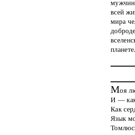
мужчин
всей жи
мира че
доброде
вселенс
планете
М
оя л
И — как
Как сер
Язык мо
Томлюсь