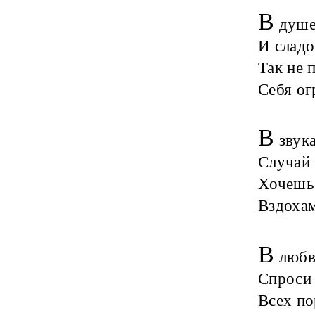
В
душе 
И сладо
Так не 
Себя ог
В
звука
Случай 
Хочешь 
Вздохам
В
любви
Спроси 
Всех по