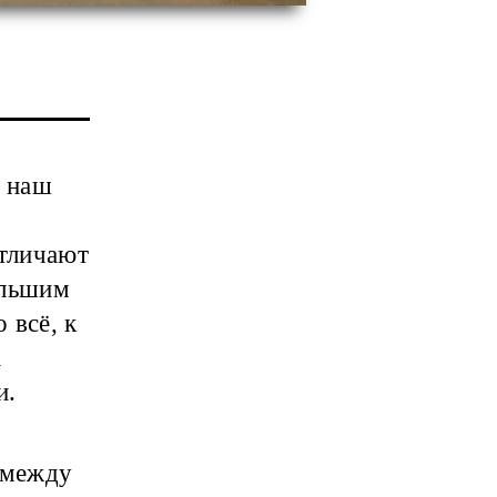
 наш
отличают
ольшим
 всё, к
а
и.
 между