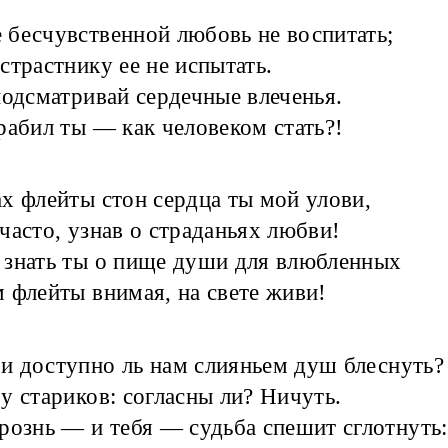
бесчувственной любовь не воспитать;
страстнику ее не испытать.
подсматривай сердечные влеченья.
рабил ты — как человеком стать?!
х флейты стон сердца ты мой улови,
часто, узнав о страданьях любви!
знать ты о пище души для влюбленных
 флейты внимая, на свете живи!
 доступно ль нам слияньем душ блеснуть?
у стариков: согласны ли? Ничуть.
рознь — и тебя — судьба спешит сглотнуть: