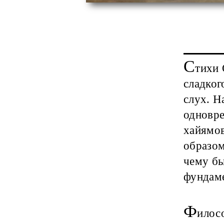
С
тихи
сладко
слух. Н
одновре
хайямов
образом
чему бы
фундаме
Ф
илос