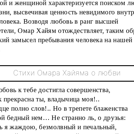
ой и женщиной характеризуется поиском л
зни, высвечивая ценность невидимого внут
ловека. Возводя любовь в ранг высшей
тели, Омар Хайям отождествляет, таким об
кий замысел пребывания человека на нашей
.
Стихи Омара Хайяма о любви
юбовь к тебе достигла совершенства,
 прекрасна ты, владычица моя!..
дце полно слов!.. Но в трепете блаженства
й бедный нем… Не странно ль, о друзья:
 я жаждою, безмолвный и печальный,