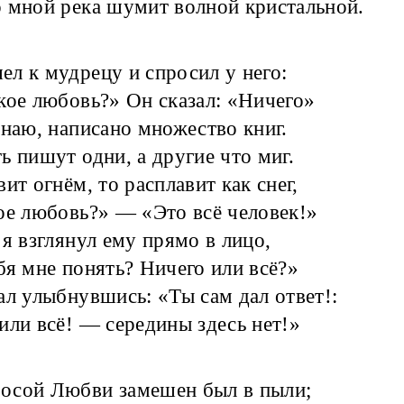
 мной река шумит волной кристальной.
л к мудрецу и спросил у него:
кое любовь?» Он сказал: «Ничего»
знаю, написано множество книг.
ь пишут одни, а другие что миг.
вит огнём, то расплавит как снег,
ое любовь?» — «Это всё человек!»
 я взглянул ему прямо в лицо,
бя мне понять? Ничего или всё?»
ал улыбнувшись: «Ты сам дал ответ!:
или всё! — середины здесь нет!»
росой Любви замешен был в пыли;