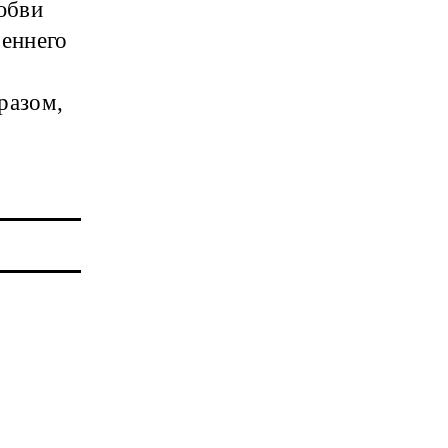
юбви
реннего
разом,