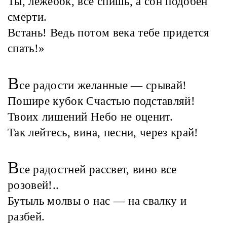
Ты, лежебок, все спишь, а сон подобен
смерти.
Встань! Ведь потом века тебе придется
спать!»
В
се радости желанные — срывай!
Пошире кубок Счастью подставляй!
Твоих лишений Небо не оценит.
Так лейтесь, вина, песни, через край!
В
се радостней рассвет, вино все
розовей!..
Бутыль молвы о нас — на свалку и
разбей.