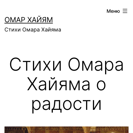
Перейти
Меню
к
ОМАР ХАЙЯМ
содержимому
Стихи Омара Хайяма
Стихи Омара
Хайяма о
радости