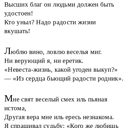
Высших благ он людьми должен быть
удостоен!
Кто уныл? Надо радости жизни
вкушать!
Л
юблю вино, ловлю веселья миг.
Ни верующий я, ни еретик.
«Невеста-жизнь, какой угоден выкуп?»
— «Из сердца бьющий радости родник».
М
не свят веселый смех иль пьяная
истома,
Другая вера мне иль ересь незнакома.
Я спрашивал судьбу: «Кого же любишь