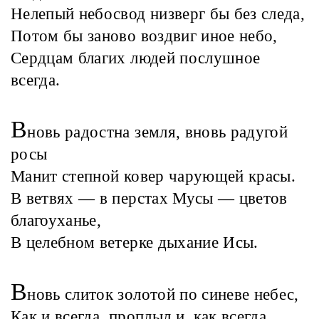
Нелепый небосвод низверг бы без следа,
Потом бы заново воздвиг иное небо,
Сердцам благих людей послушное
всегда.
В
новь радостна земля, вновь радугой
росы
Манит степной ковер чарующей красы.
В ветвях — в перстах Мусы — цветов
благоуханье,
В целебном ветерке дыхание Исы.
В
новь слиток золотой по синеве небес,
Как и всегда, проплыл и, как всегда,