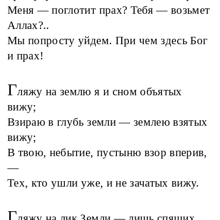
Меня — поглотит прах? Тебя — возьмет
Аллах?..
Мы попросту уйдем. При чем здесь Бог
и прах!
Г
ляжу на землю я и сном объятых
вижу;
Взираю в глубь земли — землею взятых
вижу;
В твою, небытие, пустыню взор вперив,
—
Тех, кто ушли уже, и не зачатых вижу.
Г
ляжу на лик Земли — лишь спящих