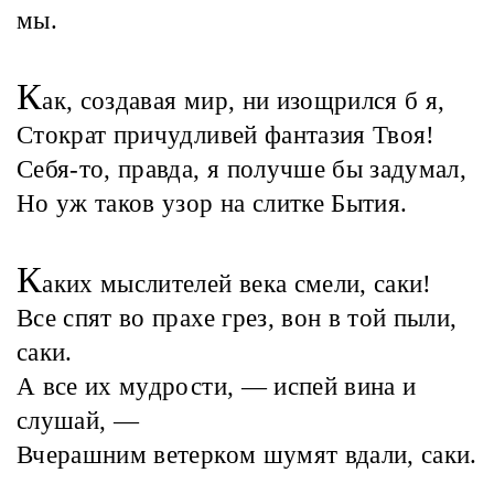
мы.
К
ак, создавая мир, ни изощрился б я,
Стократ причудливей фантазия Твоя!
Себя-то, правда, я получше бы задумал,
Но уж таков узор на слитке Бытия.
К
аких мыслителей века смели, саки!
Все спят во прахе грез, вон в той пыли,
саки.
А все их мудрости, — испей вина и
слушай, —
Вчерашним ветерком шумят вдали, саки.