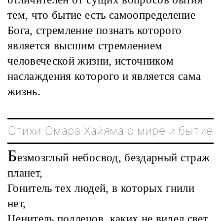
тем, что бытие есть самоопределение
Бога, стремление познать которого
является высшим стремлением
человеческой жизни, источником
наслаждения которого и является сама
жизнь.
Стихи Омара Хайяма о мире и бытие
Б
езмозглый небосвод, бездарный страж
планет,
Гонитель тех людей, в которых гнили
нет,
Ценитель подлецов, каких не видел свет,